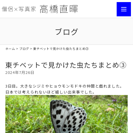
toggl
navig
ブログ
ホーム
>
ブログ
> 東チベットで見かけた虫たちまとめ③
東チベットで見かけた虫たちまとめ③
2024年7月26日
3日目。大きなシジミやヒョウモンモドキの仲間と戯れました。
日本では考えられないほど嬉しい出来事でした。