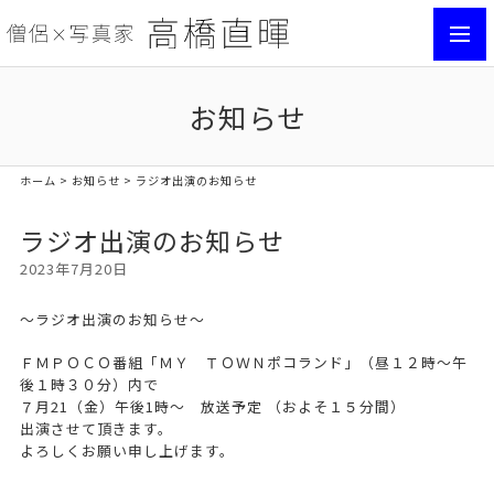
toggl
navig
お知らせ
ホーム
>
お知らせ
> ラジオ出演のお知らせ
ラジオ出演のお知らせ
2023年7月20日
〜ラジオ出演のお知らせ〜
ＦＭＰＯＣＯ番組「ＭＹ ＴＯＷＮポコランド」（昼１２時～午
後１時３０分）内で
７月21（金）午後1時～ 放送予定 （およそ１５分間）
出演させて頂きます。
よろしくお願い申し上げます。