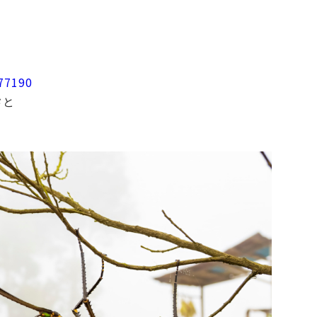
677190
ドと