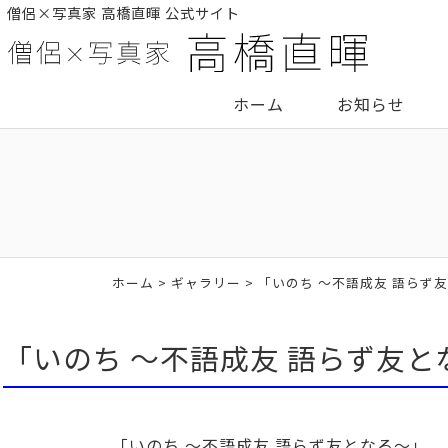
僧侶×写真家 高橋直暉 公式サイト
ホーム
お知らせ
ホーム
>
ギャラリー
> 「いのち 〜不語成友 語らず
「いのち 〜不語成友 語らず友と
「いのち 〜不語成友 語らず友となる〜」