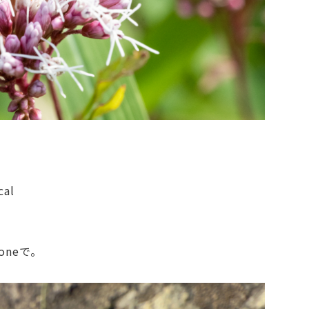
cal
neで。