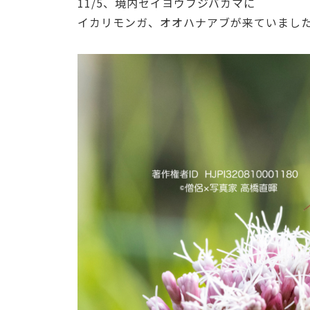
11/5、境内セイヨウフジバカマに
イカリモンガ、オオハナアブが来ていまし