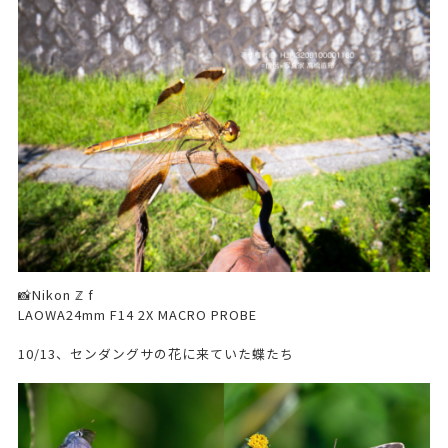
📸Nikon ℤ f
LAOWA24mm F14 2X MACRO PROBE
10/13、センダングサの花に来ていた蝶たち