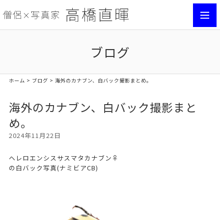
toggl
navig
ブログ
ホーム
>
ブログ
> 海外のカナブン、白バック撮影まとめ。
海外のカナブン、白バック撮影まと
め。
2024年11月22日
ヘレロエンシスサスマタカナブン♀
の白バック写真(ナミビアCB)