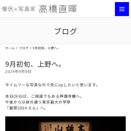
toggl
navig
ブログ
ホーム
>
ブログ
> 9月初旬、上野へ。
9月初旬、上野へ。
2024年9月8日
タイムリーな写真なので先にupしたいと思います。
本日(9/6)は、ご親戚でもある神護寺展へ。
午後からは妹の通う東京藝大の学祭
「藝祭2024 えん」へ。