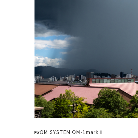
📸OM SYSTEM OM-1markⅡ