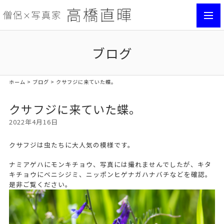
toggl
navig
ブログ
ホーム
>
ブログ
> クサフジに来ていた蝶。
クサフジに来ていた蝶。
2022年4月16日
クサフジは虫たちに大人気の模様です。
ナミアゲハにモンキチョウ、写真には撮れませんでしたが、キタ
キチョウにベニシジミ、ニッポンヒゲナガハナバチなどを確認。
是非ご覧ください。