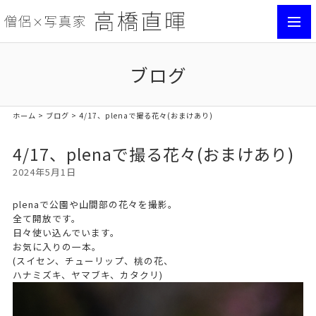
toggl
navig
ブログ
ホーム
>
ブログ
> 4/17、plenaで撮る花々(おまけあり)
4/17、plenaで撮る花々(おまけあり)
2024年5月1日
plenaで公園や山間部の花々を撮影。
全て開放です。
日々使い込んでいます。
お気に入りの一本。
(スイセン、チューリップ、桃の花、
ハナミズキ、ヤマブキ、カタクリ)