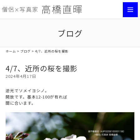
toggl
navig
ブログ
ホーム
>
ブログ
> 4/7、近所の桜を撮影
4/7、近所の桜を撮影
2024年4月17日
逆光でソメイヨシノ。
開放です。基本12-100が有れば
間に合います。