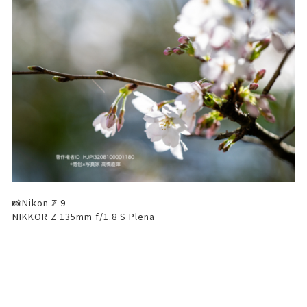
📸Nikon ℤ 9
NIKKOR Z 135mm f/1.8 S Plena