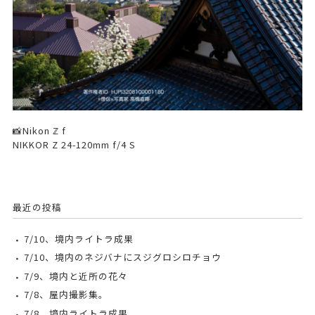
📸Nikon ℤ f
NIKKOR Z 24-120mm f/4 S
最近の投稿
7/10、境内ライトラ成果
7/10、境内のネジバナにスジグロシロチョウ
7/9、境内と近所の花々
7/8、屋内撮影集。
7/8、境内ライトラ成果