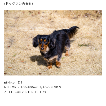
(ドッグラン内撮影)
📸Nikon ℤ f
NIKKOR Z 100-400mm f/4.5-5.6 VR S
Z TELECONVERTER TC-1.4x