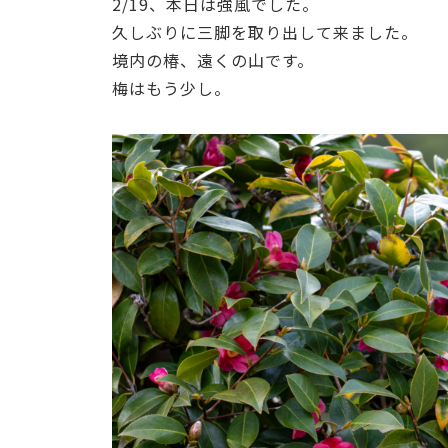
2/19、本日は強風でした。
久しぶりに三脚を取り出して来ました。
境内の椿、遠くの山です。
梅はもう少し。