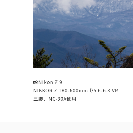
📸Nikon ℤ 9
NIKKOR Z 180-600mm f/5.6-6.3 VR
三脚、MC-30A使用