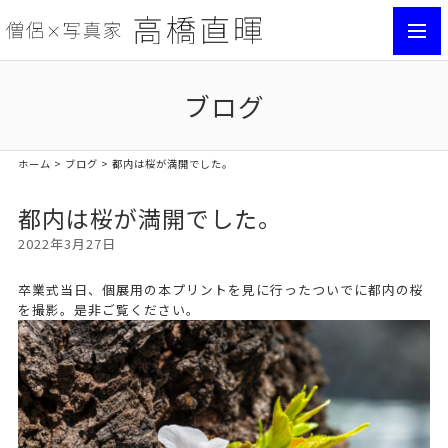
toggl
navig
ブログ
ホーム
>
ブログ
> 都内は桜が満開でした。
都内は桜が満開でした。
2022年3月27日
卒業式当日、個展用の本プリントを見に行ったついでに都内の桜
を撮影。是非ご覧ください。