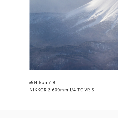
📸Nikon ℤ 9
NIKKOR Z 600mm f/4 TC VR S