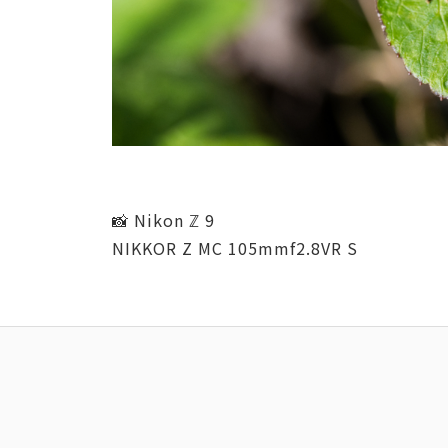
📸 Nikon ℤ 9
NIKKOR Z MC 105mmf2.8VR S