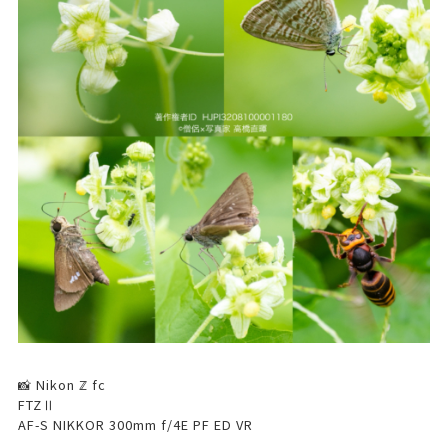
📸 Nikon ℤ fc
FTZⅡ
AF-S NIKKOR 300mm f/4E PF ED VR