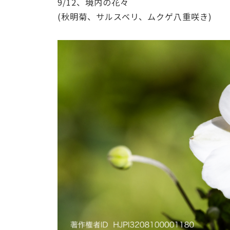
9/12、境内の花々
(秋明菊、サルスベリ、ムクゲ八重咲き)