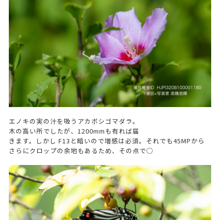
エノキの実の汁を吸うアカボシゴマダラ。
木の高い所でしたが、1200mmも有れば届
きます。しかし F13と暗いので増感は必須。それでも45MPから
さらにクロップの余地もあるため、その点で◯