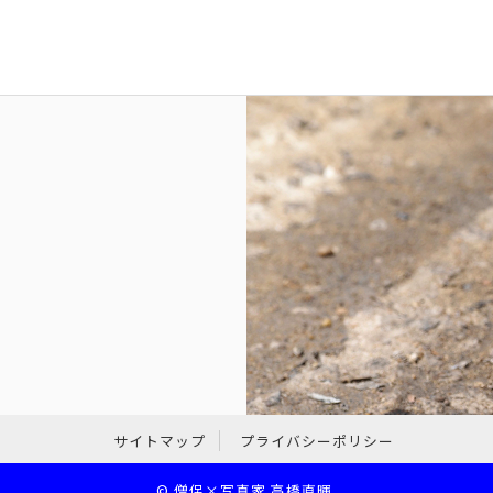
サイトマップ
プライバシーポリシー
©
僧侶×写真家 高橋直暉
.