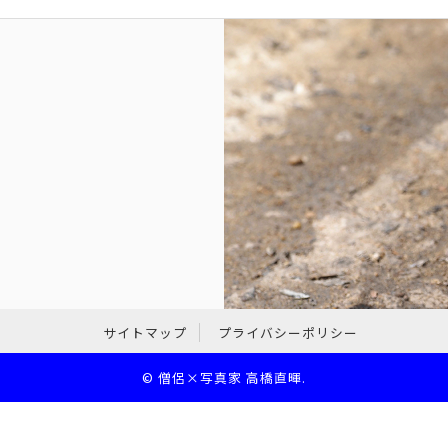
サイトマップ
プライバシーポリシー
©
僧侶×写真家 高橋直暉
.