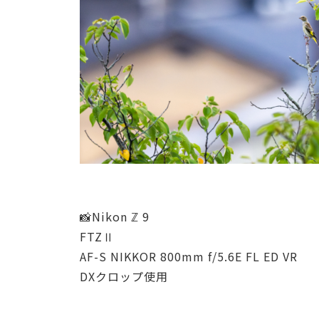
📸Nikon ℤ 9
FTZⅡ
AF-S NIKKOR 800mm f/5.6E FL ED VR
DXクロップ使用