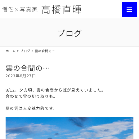
toggl
navig
ブログ
ホーム
>
ブログ
> 雲の合間の…
雲の合間の…
2023年8月27日
8/12、夕方頃、雲の合間から虹が見えていました。
合わせて雲の切り取りも。
夏の雲は大変魅力的です。