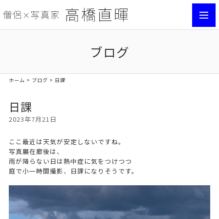
toggl
navig
ブログ
ホーム
>
ブログ
> 日課
日課
2023年7月21日
ここ最近は天気が安定しないですね。
写真展在廊後は、
雨が降らない日は熱中症に気をつけつつ
庭で小一時間撮影、日課になりそうです。