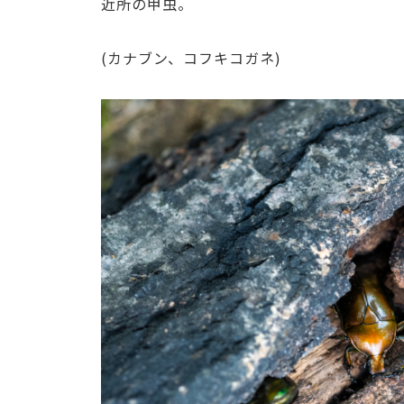
近所の甲虫。
(カナブン、コフキコガネ)