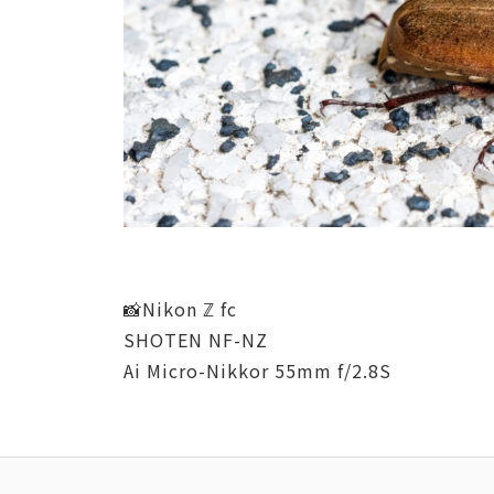
📸Nikon ℤ fc
SHOTEN NF-NZ
Ai Micro-Nikkor 55mm f/2.8S