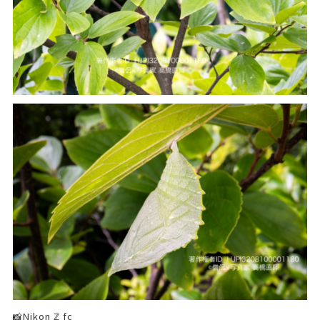
📸Nikon ℤ fc