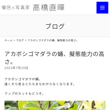
toggl
navig
ブログ
ホーム
>
ブログ
> アカボシゴマダラの蛹、擬態能力の高さ。
アカボシゴマダラの蛹、擬態能力の高
さ。
2023年7月20日
アカボシゴマダラの蛹。
遠くから見るとたちまちわからなくなります。
アップのカットもどうぞ。