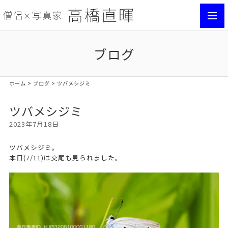
toggl
navig
ブログ
ホーム
>
ブログ
> ツバメシジミ
ツバメシジミ
2023年7月18日
ツバメシジミ。
本日(7/11)は交尾も見られました。