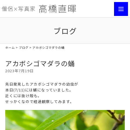
toggl
navig
ブログ
ホーム
>
ブログ
> アカボシゴマダラの蛹
アカボシゴマダラの蛹
2023年7月19日
先日発見したアカボシゴマダラの幼虫が
本日(7/11)には蛹になっていました。
近くには抜け殻も。
せっかくなので経過観察してみます。