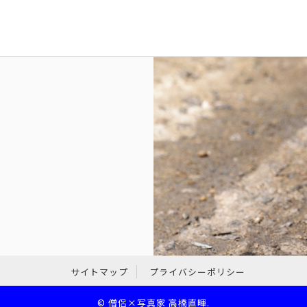
サイトマップ
プライバシーポリシー
©
僧侶×写真家 高橋直暉
.