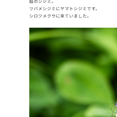
庭のシジミ。
ツバメシジミにヤマトシジミです。
シロツメクサに来ていました。