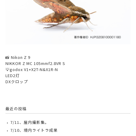
📸 Nikon ℤ 9
NIKKOR Z MC 105mmf2.8VR S
💡godox V1+X2T-N&X1R-N
LED2灯
DXクロップ
最近の投稿
7/11、屋内撮影集。
7/10、境内ライトラ成果