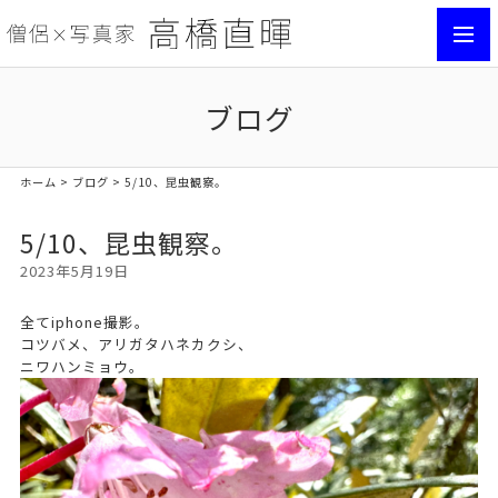
toggl
navig
ブログ
ホーム
>
ブログ
> 5/10、昆虫観察。
5/10、昆虫観察。
2023年5月19日
全てiphone撮影。
コツバメ、アリガタハネカクシ、
ニワハンミョウ。