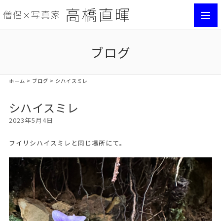
toggl
navig
ブログ
ホーム
>
ブログ
> シハイスミレ
シハイスミレ
2023年5月4日
フイリシハイスミレと同じ場所にて。