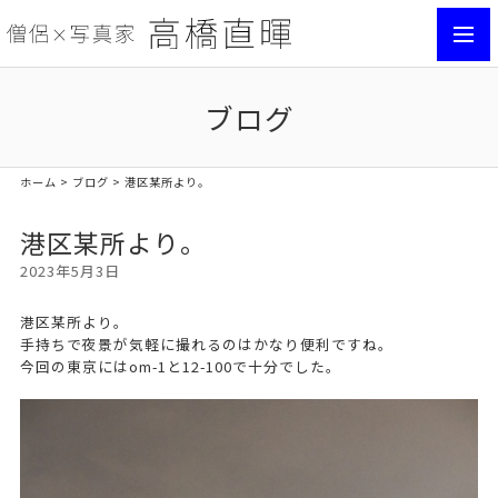
toggl
navig
ブログ
ホーム
>
ブログ
> 港区某所より。
港区某所より。
2023年5月3日
港区某所より。
手持ちで夜景が気軽に撮れるのはかなり便利ですね。
今回の東京にはom-1と12-100で十分でした。