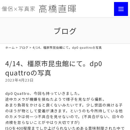
toggl
navig
ブログ
ホーム
>
ブログ
> 4/14、橿原市昆虫館にて。dp0 quattroの写真
4/14、橿原市昆虫館にて。dp0
quattroの写真
2023年4月23日
dp0 Quattro、今回も持っていきました。
途中カメラが機嫌を損ねたようで様子を見ながら撮影。
あまり負荷をかけると良くないみたいです。少し世話の焼ける子
のほうが物として愛着が湧きます。というのも今所持している他
のカメラは何一つ不具合を見せないので。(不具合がない、日々の
点検を怠らないことがやはり大切ですが)
ISOを400程度までしか上げられないためある意味制限された中で