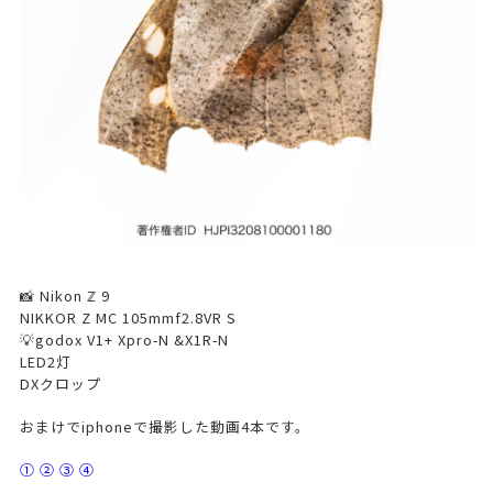
📸 Nikon ℤ 9
NIKKOR Z MC 105mmf2.8VR S
💡godox V1+ Xpro-N &X1R-N
LED2灯
DXクロップ
おまけでiphoneで撮影した動画4本です。
①
②
③
④