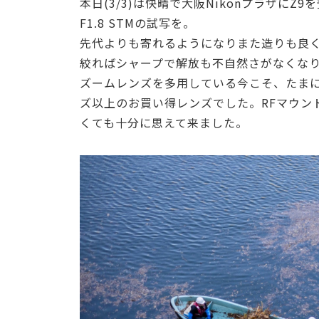
本日(3/3)は快晴で大阪NikonプラザにZ
F1.8 STMの試写を。
先代よりも寄れるようになりまた造りも良
絞ればシャープで解放も不自然さがなくな
ズームレンズを多用している今こそ、たま
ズ以上のお買い得レンズでした。RFマウン
くても十分に思えて来ました。