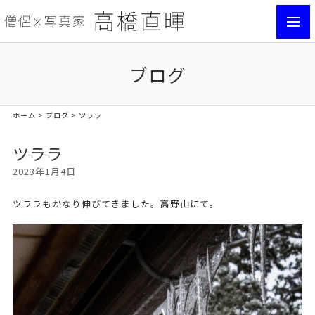
toggl
navig
ブログ
ホーム
>
ブログ
> ツララ
ツララ
2023年1月4日
ツララもかなり伸びてきました。高野山にて。