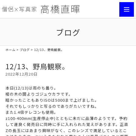
toggl
navig
ブログ
ホーム
>
ブログ
> 12/13、野鳥観察。
12/13、野鳥観察。
2022年12月20日
本日(12/13)は雨のち曇り。
樒の木の間よりゴジュウカラです。
暗かったこともありISOは5000まで上げました。
それでもしっかりと写るのでありがたいですね。
また1.4倍テレコンも使用。
z100-400mm(生産停止中)とともに未だに品薄のようです。予約
して運良く発売日に同時に手に入れられた覚えがあります。正直
Zの長玉にはあまり興味がなく、このレンズで満足しているとこ