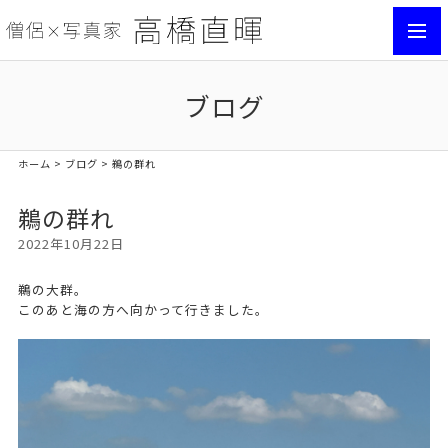
toggl
navig
ブログ
ホーム
>
ブログ
> 鵜の群れ
鵜の群れ
2022年10月22日
鵜の大群。
このあと海の方へ向かって行きました。