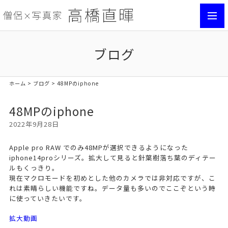
toggl
navig
ブログ
ホーム
>
ブログ
> 48MPのiphone
48MPのiphone
2022年9月28日
Apple pro RAW でのみ48MPが選択できるようになった
iphone14proシリーズ。拡大して見ると針葉樹落ち葉のディテー
ルもくっきり。
現在マクロモードを初めとした他のカメラでは非対応ですが、こ
れは素晴らしい機能ですね。データ量も多いのでここぞという時
に使っていきたいです。
拡大動画