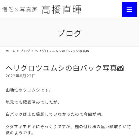
toggl
navig
ブログ
ホーム
>
ブログ
> ヘリグロツユムシの白バック写真📸
ヘリグロツユムシの白バック写真📸
2022年8月22日
山地性のツユムシです。
地元でも確認済みでしたが、
白バックはまだ撮影していなかったので今回が初。
クダマキモドキにそっくりですが、翅の付け根の黒い縁取りが特
徴のようです。