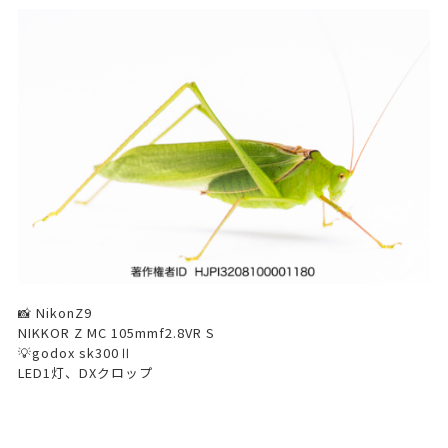
📸 NikonZ9
NIKKOR Z MC 105mmf2.8VR S
💡godox sk300Ⅱ
LED1灯、DXクロップ