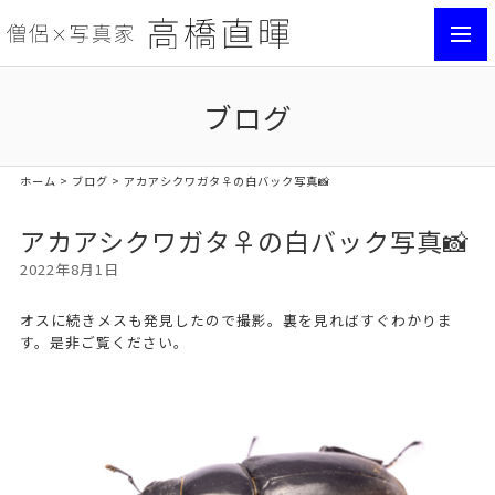
toggl
navig
ブログ
ホーム
>
ブログ
> アカアシクワガタ♀の白バック写真📸
アカアシクワガタ♀の白バック写真📸
2022年8月1日
オスに続きメスも発見したので撮影。裏を見ればすぐわかりま
す。是非ご覧ください。