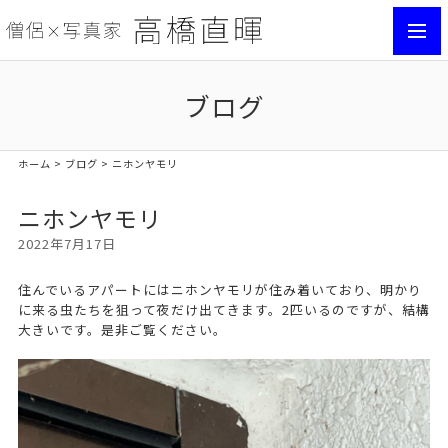
toggl
navig
ブログ
ホーム
>
ブログ
> ニホンヤモリ
ニホンヤモリ
2022年7月17日
住んでいるアパートにはニホンヤモリが住み着いており、明かり
に来る虫たちを狙って夜だけ出てきます。2匹いるのですが、結構
大きいです。是非ご覧ください。