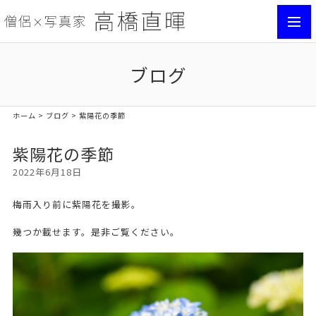
toggl
navig
ブログ
ホーム
>
ブログ
> 紫陽花の季節
紫陽花の季節
2022年6月18日
梅雨入り前に紫陽花を撮影。
幾つか載せます。是非ご覧ください。