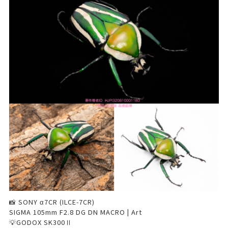
📸 SONY α7CR (ILCE-7CR)
SIGMA 105mm F2.8 DG DN MACRO | Art
💡GODOX SK300Ⅱ