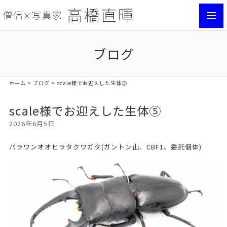
toggl
navig
ブログ
ホーム
>
ブログ
> scale様でお迎えした生体⑤
scale様でお迎えした生体⑤
2026年6月5日
パラワンオオヒラタクワガタ(ガントン山、CBF1、委託個体)