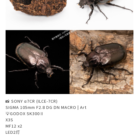
📸 SONY α7CR (ILCE-7CR)
SIGMA 105mm F2.8 DG DN MACRO | Art
💡GODOX SK300Ⅱ
X3S
MF12 x2
LED2灯