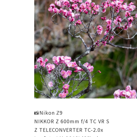
📸Nikon ℤ9
NIKKOR Z 600mm f/4 TC VR S
Z TELECONVERTER TC-2.0x