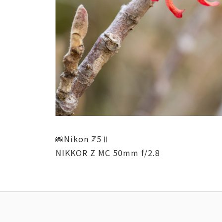
📸Nikon ℤ5Ⅱ
NIKKOR Z MC 50mm f/2.8